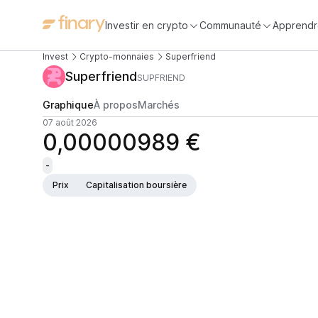
Investir en crypto
Communauté
Apprendr
Invest
Crypto-monnaies
Superfriend
Superfriend
SUPFRIEND
Graphique
À propos
Marchés
07 août 2026
0,00000989 €
-
Prix
Capitalisation boursière