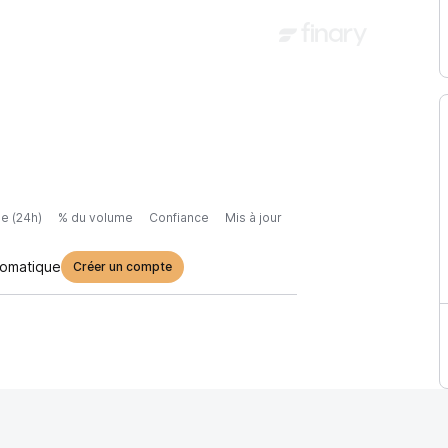
e (24h)
% du volume
Confiance
Mis à jour
tomatique
Créer un compte