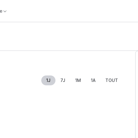
e
1J
7J
1M
1A
TOUT