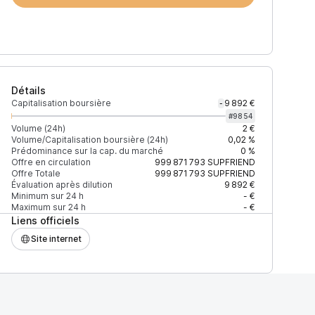
Détails
Capitalisation boursière
9 892 €
-
#
9854
Volume (24h)
2 €
Volume/Capitalisation boursière (24h)
0,02 %
Prédominance sur la cap. du marché
0 %
Offre en circulation
999 871 793
SUPFRIEND
Offre Totale
999 871 793
SUPFRIEND
Évaluation après dilution
9 892 €
Minimum sur 24 h
- €
Maximum sur 24 h
- €
Liens officiels
Site internet