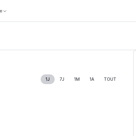
e
1J
7J
1M
1A
TOUT