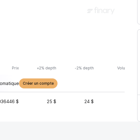
Prix
+2% depth
-2% depth
Volume (24h
tomatique
Créer un compte
036446 $
25 $
24 $
131 