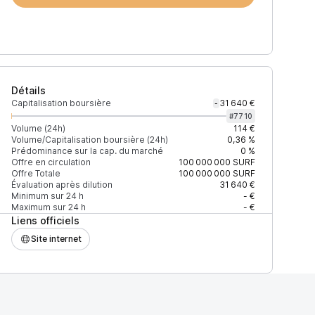
Détails
Capitalisation boursière
31 640 €
-
#
7710
Volume (24h)
114 €
Volume/Capitalisation boursière (24h)
0,36 %
Prédominance sur la cap. du marché
0 %
)
% du volume
Confiance
Mis à jour
Offre en circulation
100 000 000
SURF
Offre Totale
100 000 000
SURF
Évaluation après dilution
31 640 €
Minimum sur 24 h
- €
Maximum sur 24 h
- €
Liens officiels
$
100 %
Récemment
ÉLEVÉE
Site internet