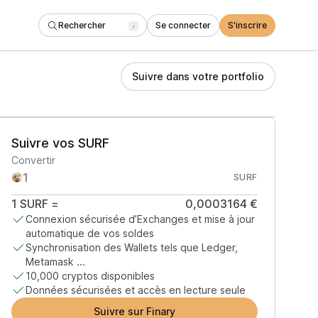
Rechercher
Se connecter
S'inscrire
/
Suivre dans votre portfolio
Suivre vos SURF
Convertir
SURF
1
SURF
=
0,0003164 €
Connexion sécurisée d’Exchanges et mise à jour
automatique de vos soldes
Synchronisation des Wallets tels que Ledger,
Metamask ...
10,000 cryptos disponibles
Données sécurisées et accès en lecture seule
Suivre sur Finary