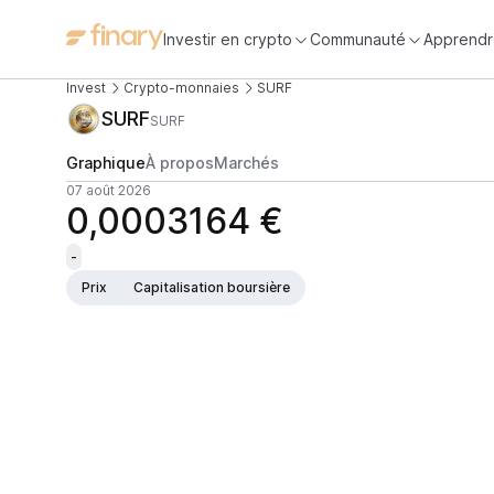
Investir en crypto
Communauté
Apprendr
Invest
Crypto-monnaies
SURF
SURF
SURF
Graphique
À propos
Marchés
07 août 2026
0,0003164 €
-
Prix
Capitalisation boursière