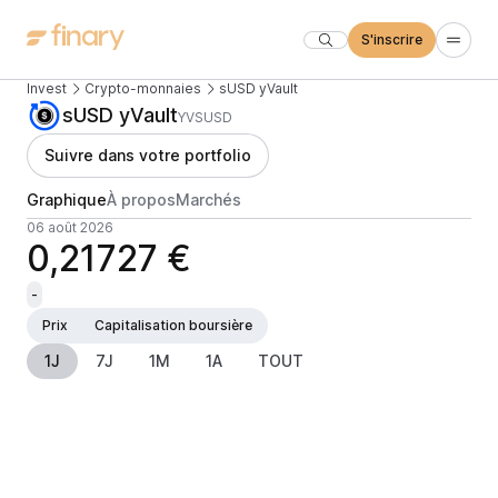
S'inscrire
Invest
Crypto-monnaies
sUSD yVault
sUSD yVault
YVSUSD
Suivre dans votre portfolio
Graphique
À propos
Marchés
06 août 2026
0,21727 €
-
Prix
Capitalisation boursière
1J
7J
1M
1A
TOUT