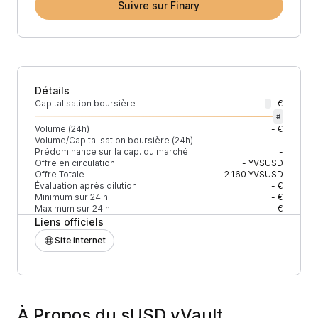
Suivre sur Finary
Détails
Capitalisation boursière
- €
-
#
Volume (24h)
- €
Volume/Capitalisation boursière (24h)
-
Prédominance sur la cap. du marché
-
Offre en circulation
-
YVSUSD
Offre Totale
2 160
YVSUSD
Évaluation après dilution
- €
Minimum sur 24 h
- €
Maximum sur 24 h
- €
Liens officiels
Site internet
À Propos du sUSD yVault