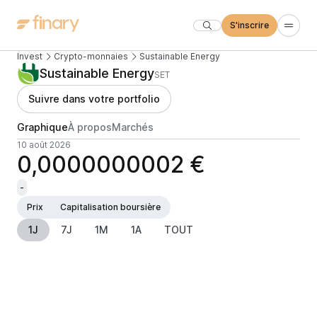
S'inscrire
Invest
Crypto-monnaies
Sustainable Energy
Sustainable Energy
SET
Suivre dans votre portfolio
Graphique
À propos
Marchés
10 août 2026
0,0000000002 €
-
Prix
Capitalisation boursière
1J
7J
1M
1A
TOUT