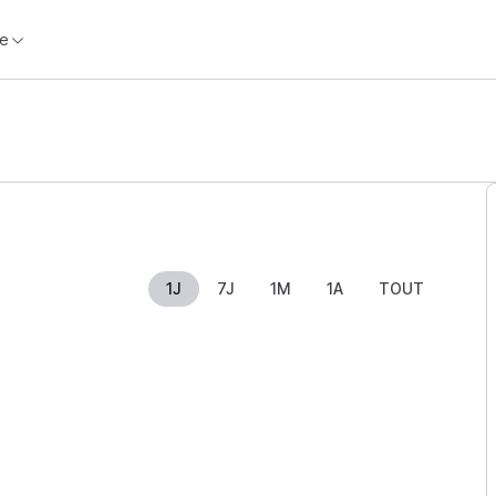
e
1J
7J
1M
1A
TOUT