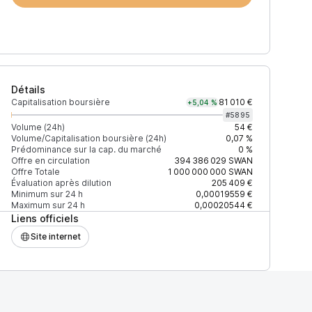
Détails
Capitalisation boursière
81 010 €
+5,04 %
#
5895
Volume (24h)
54 €
Volume/Capitalisation boursière (24h)
0,07 %
Prédominance sur la cap. du marché
0 %
)
% du volume
Confiance
Mis à jour
Offre en circulation
394 386 029
SWAN
Offre Totale
1 000 000 000
SWAN
Évaluation après dilution
205 409 €
Minimum sur 24 h
0,00019559 €
Maximum sur 24 h
0,00020544 €
Liens officiels
$
100 %
Récemment
ÉLEVÉE
Site internet