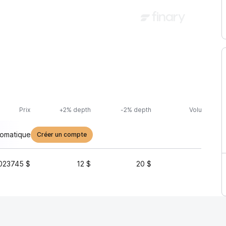
Prix
+2% depth
-2% depth
Volume (24h
tomatique
Créer un compte
023745 $
12 $
20 $
62 