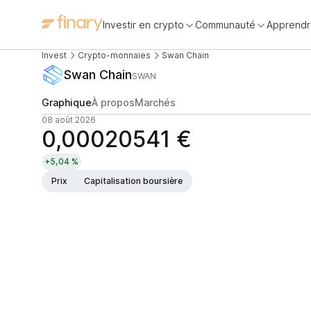
Investir en crypto
Communauté
Apprendr
Invest
Crypto-monnaies
Swan Chain
Swan Chain
SWAN
Graphique
À propos
Marchés
08 août 2026
0,00020541 €
+5,04 %
Prix
Capitalisation boursière