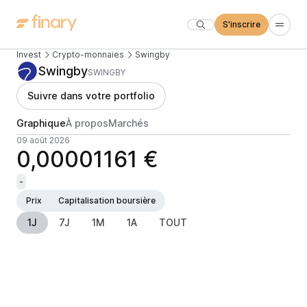
S'inscrire
Invest
Crypto-monnaies
Swingby
Swingby
SWINGBY
Suivre dans votre portfolio
Graphique
À propos
Marchés
09 août 2026
0,00001161 €
-
Prix
Capitalisation boursière
1J
7J
1M
1A
TOUT