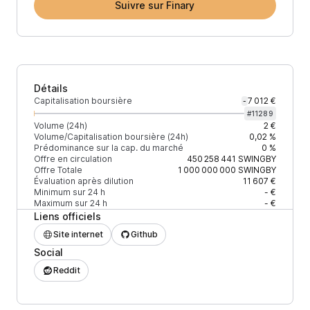
Suivre sur Finary
Détails
Capitalisation boursière
7 012 €
-
#
11289
Volume (24h)
2 €
Volume/Capitalisation boursière (24h)
0,02 %
Prédominance sur la cap. du marché
0 %
Offre en circulation
450 258 441
SWINGBY
Offre Totale
1 000 000 000
SWINGBY
Évaluation après dilution
11 607 €
Minimum sur 24 h
- €
Maximum sur 24 h
- €
Liens officiels
Site internet
Github
Social
Reddit