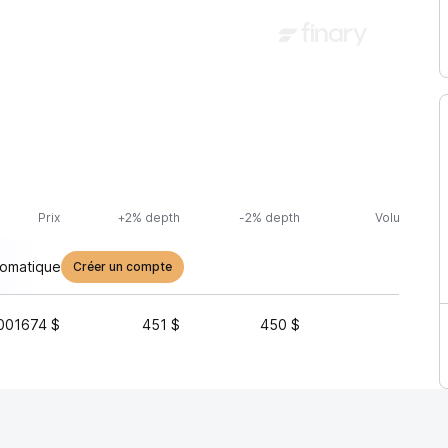
Prix
+2% depth
-2% depth
Volume (24h
tomatique
Créer un compte
001674 $
451 $
450 $
1 