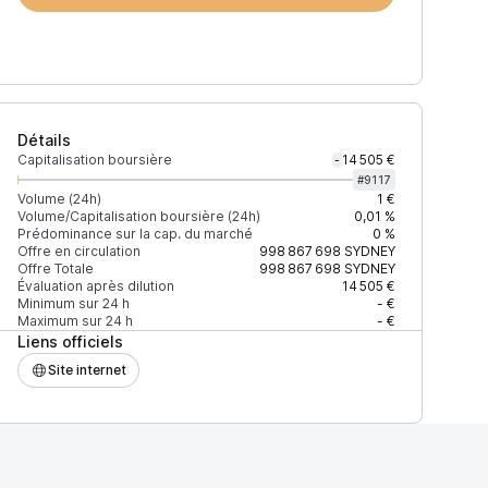
Détails
Capitalisation boursière
14 505 €
-
#
9117
Volume (24h)
1 €
Volume/Capitalisation boursière (24h)
0,01 %
Prédominance sur la cap. du marché
0 %
)
% du volume
Confiance
Mis à jour
Offre en circulation
998 867 698
SYDNEY
Offre Totale
998 867 698
SYDNEY
Évaluation après dilution
14 505 €
Minimum sur 24 h
- €
Maximum sur 24 h
- €
Liens officiels
$
100 %
Récemment
ÉLEVÉE
Site internet