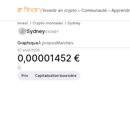
Investir en crypto
Communauté
Apprendr
Invest
Crypto-monnaies
Sydney
Sydney
SYDNEY
Graphique
À propos
Marchés
07 août 2026
0,00001452 €
-
Prix
Capitalisation boursière