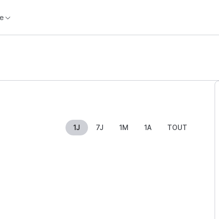
e
1J
7J
1M
1A
TOUT