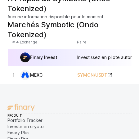
Tokenized)
Aucune information disponible pour le moment.
Marchés Symbotic (Ondo
Tokenized)
#
Exchange
Paire
Finary Invest
Investissez en pilote automat
MEXC
SYMON
/
USDT
1
40
PRODUIT
Portfolio Tracker
Investir en crypto
Finary Plus
Finary Pro