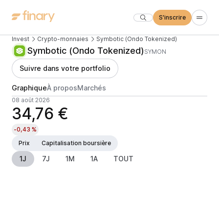
S'inscrire
Invest
Crypto-monnaies
Symbotic (Ondo Tokenized)
Symbotic (Ondo Tokenized)
SYMON
Suivre dans votre portfolio
Graphique
À propos
Marchés
08 août 2026
34,76 €
-0,43 %
Prix
Capitalisation boursière
1J
7J
1M
1A
TOUT