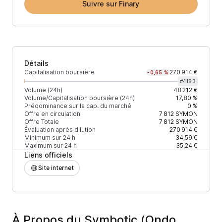
Suivre sur Finary
Détails
Capitalisation boursière
270 914 €
-0,65 %
#
4163
Volume (24h)
48 212 €
Volume/Capitalisation boursière (24h)
17,80 %
Prédominance sur la cap. du marché
0 %
Offre en circulation
7 812
SYMON
Offre Totale
7 812
SYMON
Évaluation après dilution
270 914 €
Minimum sur 24 h
34,59 €
Maximum sur 24 h
35,24 €
Liens officiels
Site internet
À Propos du Symbotic (Ondo