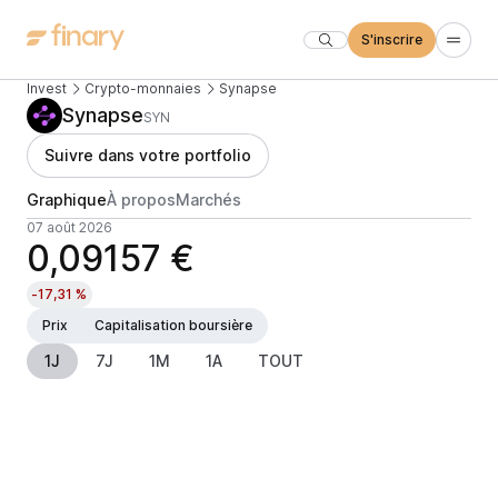
S'inscrire
Invest
Crypto-monnaies
Synapse
Synapse
SYN
Suivre dans votre portfolio
Graphique
À propos
Marchés
07 août 2026
0,09157 €
-17,31 %
Prix
Capitalisation boursière
1J
7J
1M
1A
TOUT