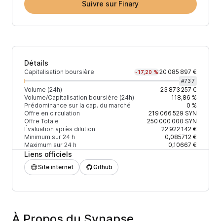
Suivre sur Finary
Détails
Capitalisation boursière
20 085 897 €
-17,20 %
#
737
Volume (24h)
23 873 257 €
Volume/Capitalisation boursière (24h)
118,86 %
Prédominance sur la cap. du marché
0 %
Offre en circulation
219 066 529
SYN
Offre Totale
250 000 000
SYN
Évaluation après dilution
22 922 142 €
Minimum sur 24 h
0,085712 €
Maximum sur 24 h
0,10667 €
Liens officiels
Site internet
Github
À Propos du Synapse