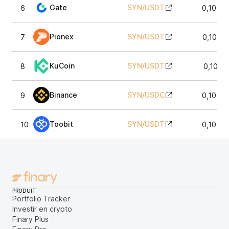
Gate
SYN
/
USDT
6
0,1059
Pionex
SYN
/
USDT
7
0,1056
KuCoin
SYN
/
USDT
8
0,1061
Binance
SYN
/
USDC
9
0,1056
Toobit
SYN
/
USDT
10
0,1058
PRODUIT
Portfolio Tracker
Investir en crypto
Finary Plus