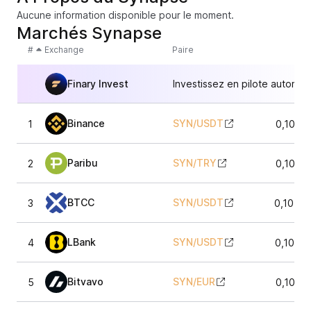
Aucune information disponible pour le moment.
Marchés Synapse
#
Exchange
Paire
Finary Invest
Investissez en pilote automat
Binance
SYN
/
USDT
1
0,1056
Paribu
SYN
/
TRY
2
0,1061
BTCC
SYN
/
USDT
3
0,1054
LBank
SYN
/
USDT
4
0,1058
Bitvavo
SYN
/
EUR
5
0,1061