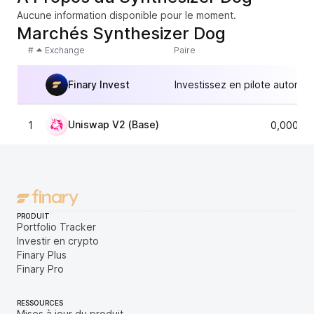
Aucune information disponible pour le moment.
Marchés Synthesizer Dog
#
Exchange
Paire
Finary Invest
Investissez en pilote automat
Uniswap V2 (Base)
1
0,00001
PRODUIT
Portfolio Tracker
Investir en crypto
Finary Plus
Finary Pro
RESSOURCES
Mises à jour du produit