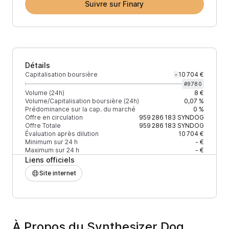
Suivre sur Finary
Détails
Capitalisation boursière
10 704 €
-
#
9780
Volume (24h)
8 €
Volume/Capitalisation boursière (24h)
0,07 %
Prédominance sur la cap. du marché
0 %
Offre en circulation
959 286 183
SYNDOG
Offre Totale
959 286 183
SYNDOG
Évaluation après dilution
10 704 €
Minimum sur 24 h
- €
Maximum sur 24 h
- €
Liens officiels
Site internet
À Propos du Synthesizer Dog