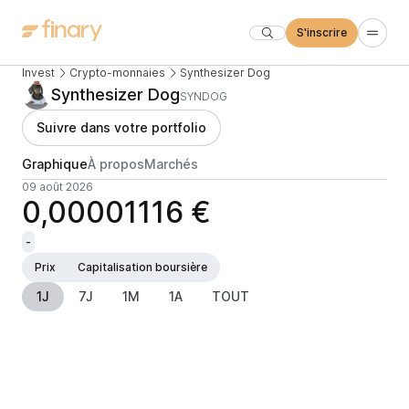
S'inscrire
Invest
Crypto-monnaies
Synthesizer Dog
Synthesizer Dog
SYNDOG
Suivre dans votre portfolio
Graphique
À propos
Marchés
09 août 2026
0,00001116 €
-
Prix
Capitalisation boursière
1J
7J
1M
1A
TOUT