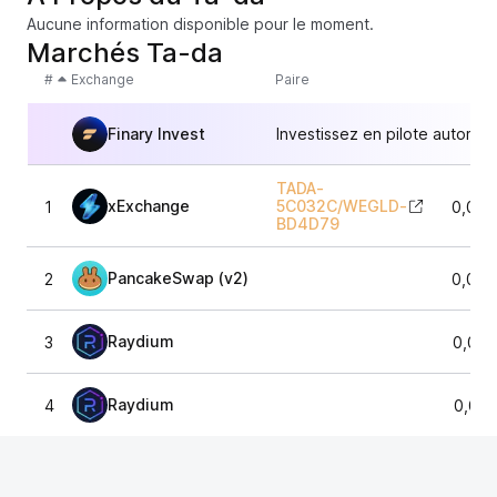
Aucune information disponible pour le moment.
Marchés Ta-da
#
Exchange
Paire
Finary Invest
Investissez en pilote automat
TADA-
xExchange
5C032C
/
WEGLD-
1
0,000
BD4D79
PancakeSwap (v2)
2
0,000
Raydium
3
0,000
Raydium
4
0,00