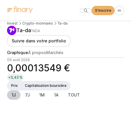
S'inscrire
Invest
Crypto-monnaies
Ta-da
Ta-da
TADA
Suivre dans votre portfolio
Graphique
À propos
Marchés
09 août 2026
0,00013549 €
+3,43 %
Prix
Capitalisation boursière
1J
7J
1M
1A
TOUT