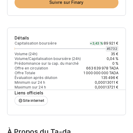
Suivre sur Finary
Détails
Capitalisation boursière
89 921 €
+3,43 %
#
5732
Volume (24h)
35 €
Volume/Capitalisation boursière (24h)
0,04 %
Prédominance sur la cap. du marché
0 %
Offre en circulation
663 639 978
TADA
Offre Totale
1 000 000 000
TADA
Évaluation après dilution
135 496 €
Minimum sur 24 h
0,00013011 €
Maximum sur 24 h
0,00013721 €
Liens officiels
Site internet
À Propos du Ta-da