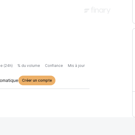
e (24h)
% du volume
Confiance
Mis à jour
tomatique
Créer un compte