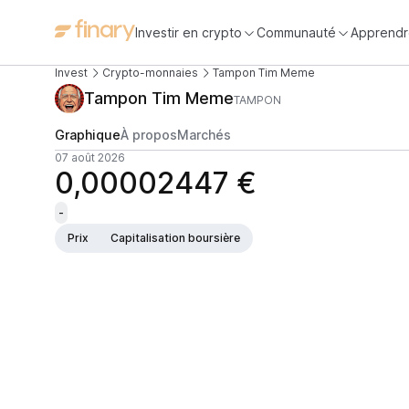
Investir en crypto
Communauté
Apprendr
Invest
Crypto-monnaies
Tampon Tim Meme
Tampon Tim Meme
TAMPON
Graphique
À propos
Marchés
07 août 2026
0,00002447 €
-
Prix
Capitalisation boursière