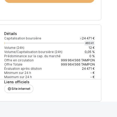
Détails
Capitalisation boursière
24 471 €
-
#
8041
Volume (24h)
12 €
Volume/Capitalisation boursière (24h)
0,05 %
Prédominance sur la cap. du marché
0 %
Offre en circulation
999 964 566
TAMPON
Offre Totale
999 964 566
TAMPON
Évaluation après dilution
24 471 €
Minimum sur 24 h
- €
Maximum sur 24 h
- €
Liens officiels
Site internet