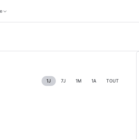
e
1J
7J
1M
1A
TOUT