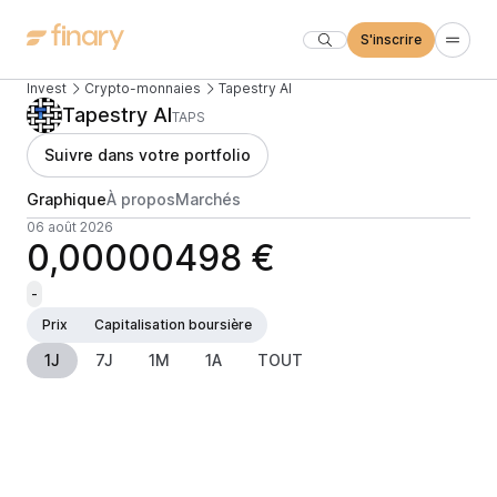
S'inscrire
Invest
Crypto-monnaies
Tapestry AI
Tapestry AI
TAPS
Suivre dans votre portfolio
Graphique
À propos
Marchés
06 août 2026
0,00000498 €
-
Prix
Capitalisation boursière
1J
7J
1M
1A
TOUT