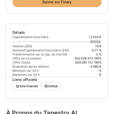
Suivre sur Finary
Détails
Capitalisation boursière
2 504 €
-
#
12546
Volume (24h)
19 €
Volume/Capitalisation boursière (24h)
0,77 %
Prédominance sur la cap. du marché
0 %
Offre en circulation
502 548 370
TAPS
Offre Totale
999 981 701
TAPS
Évaluation après dilution
4 982 €
Minimum sur 24 h
- €
Maximum sur 24 h
- €
Liens officiels
Site internet
Github
À Propos du Tapestry AI