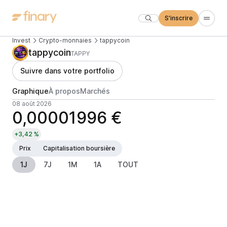
S'inscrire
Invest
Crypto-monnaies
tappycoin
tappycoin
TAPPY
Suivre dans votre portfolio
Graphique
À propos
Marchés
08 août 2026
0,00001996 €
+3,42 %
Prix
Capitalisation boursière
1J
7J
1M
1A
TOUT