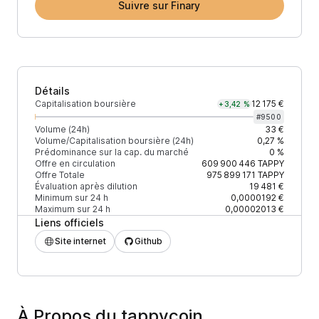
Suivre sur Finary
Détails
Capitalisation boursière
12 175 €
+3,42 %
#
9500
Volume (24h)
33 €
Volume/Capitalisation boursière (24h)
0,27 %
Prédominance sur la cap. du marché
0 %
Offre en circulation
609 900 446
TAPPY
Offre Totale
975 899 171
TAPPY
Évaluation après dilution
19 481 €
Minimum sur 24 h
0,0000192 €
Maximum sur 24 h
0,00002013 €
Liens officiels
Site internet
Github
À Propos du tappycoin