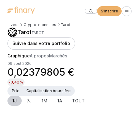
S'inscrire
Invest
Crypto-monnaies
Tarot
Tarot
TAROT
Suivre dans votre portfolio
Graphique
À propos
Marchés
09 août 2026
0,02379805 €
-0,42 %
Prix
Capitalisation boursière
1J
7J
1M
1A
TOUT