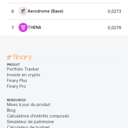
Aerodrome (Base)
6
0,027367
THENA
7
0,027693
PRODUIT
Portfolio Tracker
Investir en crypto
Finary Plus
Finary Pro
RESSOURCES
Mises à jour du produit
Blog
Calculatrice d'intérêts composés
Simulateur de patrimoine
Calculateur de budget