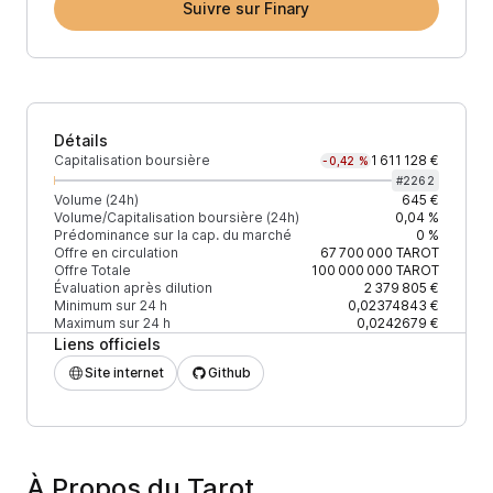
Suivre sur Finary
Détails
Capitalisation boursière
1 611 128 €
-0,42 %
#
2262
Volume (24h)
645 €
Volume/Capitalisation boursière (24h)
0,04 %
Prédominance sur la cap. du marché
0 %
Offre en circulation
67 700 000
TAROT
Offre Totale
100 000 000
TAROT
Évaluation après dilution
2 379 805 €
Minimum sur 24 h
0,02374843 €
Maximum sur 24 h
0,0242679 €
Liens officiels
Site internet
Github
À Propos du Tarot