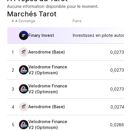
Aucune information disponible pour le moment.
Marchés Tarot
#
Exchange
Paire
Finary Invest
Investissez en pilote automat
Aerodrome (Base)
1
0,027367
Velodrome Finance
2
0,027367
V2 (Optimism)
Velodrome Finance
3
0,027367
V2 (Optimism)
Aerodrome (Base)
4
0,027444
Velodrome Finance
5
0,0286053
V2 (Optimism)