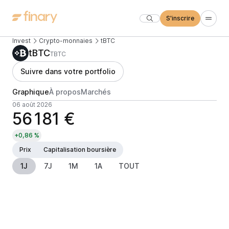
S'inscrire
Invest
Crypto-monnaies
tBTC
tBTC
TBTC
Suivre dans votre portfolio
Graphique
À propos
Marchés
06 août 2026
56 181 €
+0,86 %
Prix
Capitalisation boursière
1J
7J
1M
1A
TOUT