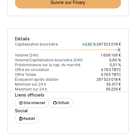
Suivre sur Finary
Détails
Capitalisation boursière
267 523 018 €
+0,85 %
#
Volume (24h)
1 606 106 €
Volume/Capitalisation boursière (24h)
0,60 %
Prédominance sur la cap. du marché
0,01 %
Offre en circulation
4 763
TBTC
Offre Totale
4 763
TBTC
Évaluation après dilution
267 523 018 €
Minimum sur 24 h
55 317 €
Maximum sur 24 h
56 226 €
Liens officiels
Site internet
Github
Social
Reddit