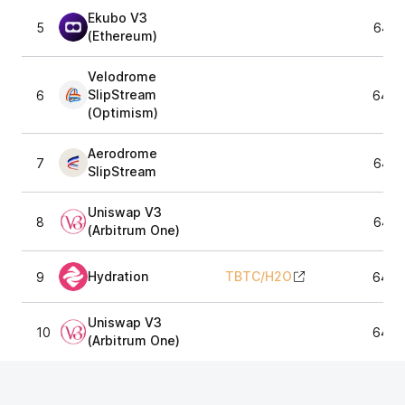
Ekubo V3
5
64 8
(Ethereum)
Velodrome
SlipStream
6
64 8
(Optimism)
Aerodrome
7
64 8
SlipStream
Uniswap V3
8
64 8
(Arbitrum One)
Hydration
TBTC
/
H2O
9
64 7
Uniswap V3
10
64 7
(Arbitrum One)