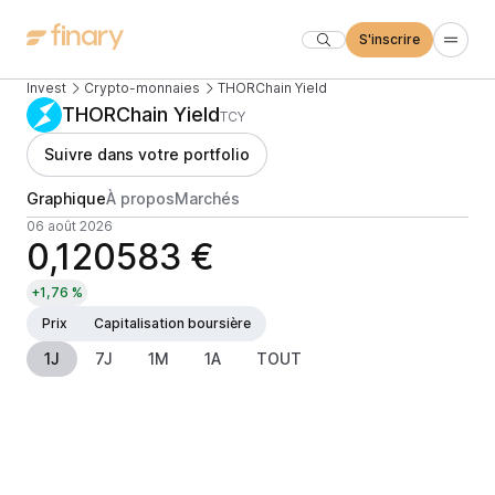
S'inscrire
Invest
Crypto-monnaies
THORChain Yield
THORChain Yield
TCY
Suivre dans votre portfolio
Graphique
À propos
Marchés
06 août 2026
0,120583 €
+1,76 %
Prix
Capitalisation boursière
1J
7J
1M
1A
TOUT