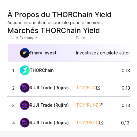
À Propos du THORChain Yield
Aucune information disponible pour le moment.
Marchés THORChain Yield
#
Exchange
Paire
Finary Invest
Investissez en pilote automat
THORChain
1
0,1393
RUJI Trade (Rujira)
TCY
/
BTC
2
0,1390
RUJI Trade (Rujira)
TCY
/
RUNE
3
0,1393
RUJI Trade (Rujira)
TCY
/
USDC
4
0,1390