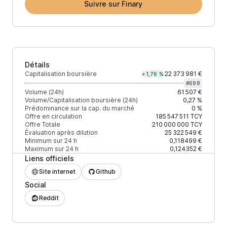
Suivre sur Finary
Détails
Capitalisation boursière
22 373 981 €
+1,76 %
#
698
Volume (24h)
61 507 €
Volume/Capitalisation boursière (24h)
0,27 %
Prédominance sur la cap. du marché
0 %
Offre en circulation
185 547 511
TCY
Offre Totale
210 000 000
TCY
Évaluation après dilution
25 322 549 €
Minimum sur 24 h
0,118499 €
Maximum sur 24 h
0,124352 €
Liens officiels
Site internet
Github
Social
Reddit