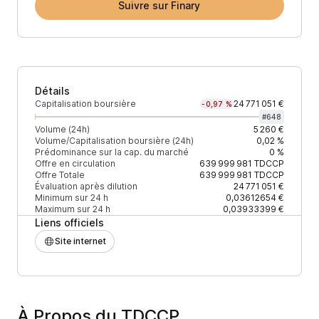
Suivre sur Finary
Détails
Capitalisation boursière
24 771 051 €
-0,97 %
#
648
Volume (24h)
5 260 €
Volume/Capitalisation boursière (24h)
0,02 %
Prédominance sur la cap. du marché
0 %
Offre en circulation
639 999 981
TDCCP
Offre Totale
639 999 981
TDCCP
Évaluation après dilution
24 771 051 €
Minimum sur 24 h
0,03612654 €
Maximum sur 24 h
0,03933399 €
Liens officiels
Site internet
À Propos du TDCCP