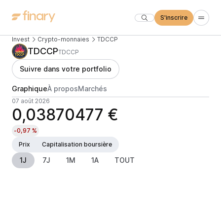
S'inscrire
Invest
Crypto-monnaies
TDCCP
TDCCP
TDCCP
Suivre dans votre portfolio
Graphique
À propos
Marchés
07 août 2026
0,03870477 €
-0,97 %
Prix
Capitalisation boursière
1J
7J
1M
1A
TOUT