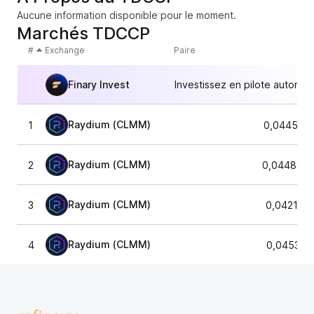
Aucune information disponible pour le moment.
Marchés TDCCP
#
Exchange
Paire
Finary Invest
Investissez en pilote automat
Raydium (CLMM)
1
0,0445166
Raydium (CLMM)
2
0,0448878
Raydium (CLMM)
3
0,042153
Raydium (CLMM)
4
0,045374