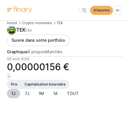
S'inscrire
Invest
Crypto-monnaies
TEK
TEK
TEK
Suivre dans votre portfolio
Graphique
À propos
Marchés
06 août 2026
0,00000156 €
-
Prix
Capitalisation boursière
1J
7J
1M
1A
TOUT