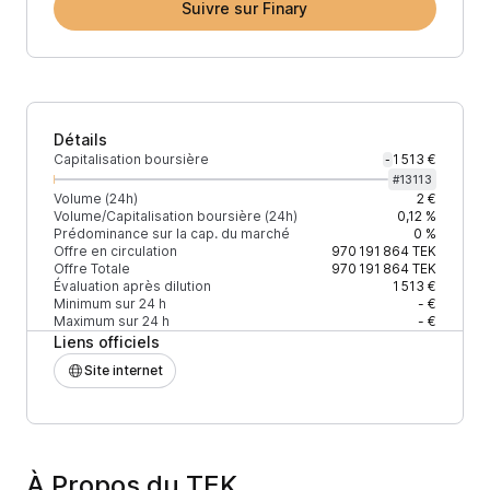
Suivre sur Finary
Détails
Capitalisation boursière
1 513 €
-
#
13113
Volume (24h)
2 €
Volume/Capitalisation boursière (24h)
0,12 %
Prédominance sur la cap. du marché
0 %
Offre en circulation
970 191 864
TEK
Offre Totale
970 191 864
TEK
Évaluation après dilution
1 513 €
Minimum sur 24 h
- €
Maximum sur 24 h
- €
Liens officiels
Site internet
À Propos du TEK