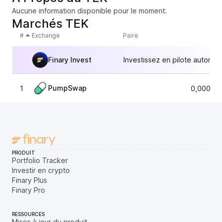
Aucune information disponible pour le moment.
Marchés TEK
#
Exchange
Paire
Finary Invest
Investissez en pilote automat
PumpSwap
1
0,00000
PRODUIT
Portfolio Tracker
Investir en crypto
Finary Plus
Finary Pro
RESSOURCES
Mises à jour du produit