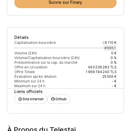
Suivre sur Finary
Détails
Capitalisation boursière
6 110 €
-
#
10951
Volume (24h)
0 €
Volume/Capitalisation boursière (24h)
0 %
Prédominance sur la cap. du marché
0 %
Offre en circulation
493 236 283
TLS
Offre Totale
1 969 194 240
TLS
Évaluation après dilution
25 556 €
Minimum sur 24 h
- €
Maximum sur 24 h
- €
Liens officiels
Site internet
Github
À Propos du Telestai