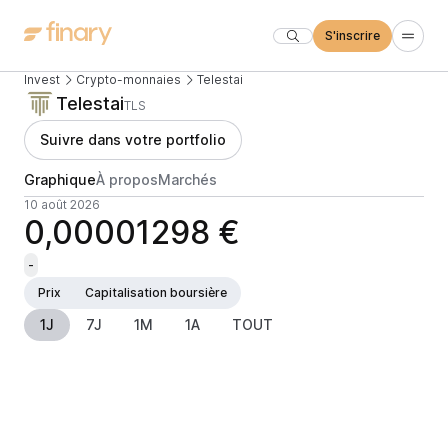
S'inscrire
Invest
Crypto-monnaies
Telestai
Telestai
TLS
Suivre dans votre portfolio
Graphique
À propos
Marchés
10 août 2026
0,00001298 €
-
Prix
Capitalisation boursière
1J
7J
1M
1A
TOUT