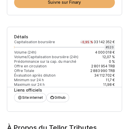
Suivre sur Finary
Détails
Capitalisation boursière
33 142 352 €
-0,95 %
#
520
Volume (24h)
4 000 018 €
Volume/Capitalisation boursière (24h)
12,07 %
Prédominance sur la cap. du marché
0 %
Offre en circulation
2 801 954
TRB
Offre Totale
2 883 990
TRB
Évaluation après dilution
34 112 702 €
Minimum sur 24 h
11,7 €
Maximum sur 24 h
11,98 €
Liens officiels
Site internet
Github
À Propos du Tellor Tributes