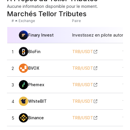
Aucune information disponible pour le moment.
Marchés Tellor Tributes
#
Exchange
Paire
Finary Invest
Investissez en pilote automat
BloFin
TRB
/
USDT
1
13,
BVOX
TRB
/
USDT
2
13,
Phemex
TRB
/
USDT
3
13,
WhiteBIT
TRB
/
USDT
4
13,
Binance
TRB
/
USDT
5
13,