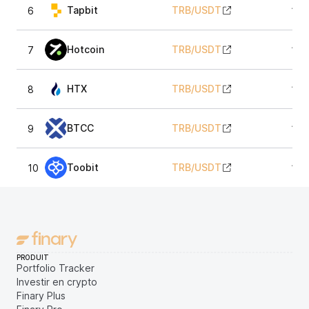
Tapbit
TRB
/
USDT
6
13,
Hotcoin
TRB
/
USDT
7
13,
HTX
TRB
/
USDT
8
13,
BTCC
TRB
/
USDT
9
13,
Toobit
TRB
/
USDT
10
13,
PRODUIT
Portfolio Tracker
Investir en crypto
Finary Plus