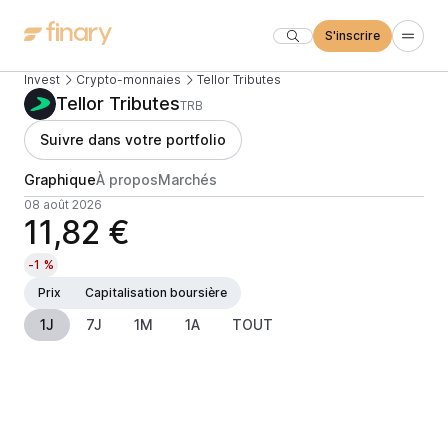
S'inscrire
Invest
Crypto-monnaies
Tellor Tributes
Tellor Tributes
TRB
Suivre dans votre portfolio
Graphique
À propos
Marchés
08 août 2026
11,82 €
-1 %
Prix
Capitalisation boursière
1J
7J
1M
1A
TOUT