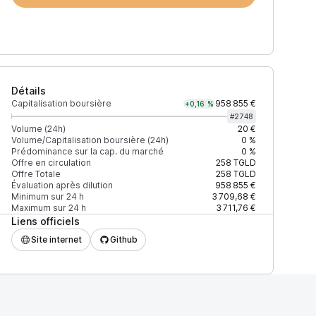
Détails
Capitalisation boursière
958 855 €
+0,16 %
#
2748
Volume (24h)
20 €
Volume/Capitalisation boursière (24h)
0 %
Prédominance sur la cap. du marché
0 %
)
% du volume
Confiance
Mis à jour
Offre en circulation
258
TGLD
Offre Totale
258
TGLD
Évaluation après dilution
958 855 €
Minimum sur 24 h
3 709,68 €
Maximum sur 24 h
3 711,76 €
Liens officiels
$
100 %
Récemment
ÉLEVÉE
Site internet
Github