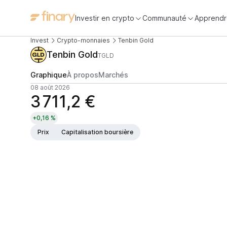
Investir en crypto
Communauté
Apprendr
Invest
Crypto-monnaies
Tenbin Gold
Tenbin Gold
TGLD
Graphique
À propos
Marchés
08 août 2026
3 711,2 €
+0,16 %
Prix
Capitalisation boursière