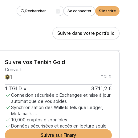
Rechercher
Se connecter
S'inscrire
/
Suivre dans votre portfolio
Suivre vos Tenbin Gold
Convertir
TGLD
1
TGLD
=
3 711,2 €
Connexion sécurisée d’Exchanges et mise à jour
automatique de vos soldes
Synchronisation des Wallets tels que Ledger,
Metamask ...
10,000 cryptos disponibles
Données sécurisées et accès en lecture seule
Suivre sur Finary