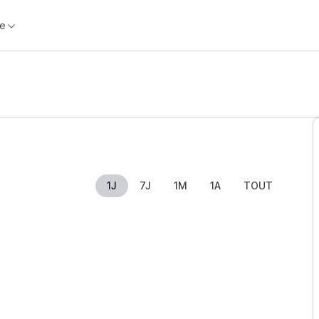
e
1J
7J
1M
1A
TOUT