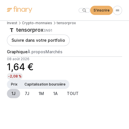
S'inscrire
Invest
Crypto-monnaies
tensorprox
tensorprox
SN91
Suivre dans votre portfolio
Graphique
À propos
Marchés
08 août 2026
1,64 €
-2,08 %
Prix
Capitalisation boursière
1J
7J
1M
1A
TOUT