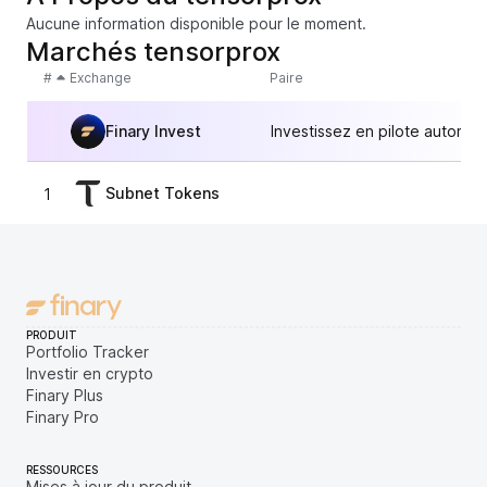
Aucune information disponible pour le moment.
Marchés tensorprox
#
Exchange
Paire
Finary Invest
Investissez en pilote automat
Subnet Tokens
1
1,
PRODUIT
Portfolio Tracker
Investir en crypto
Finary Plus
Finary Pro
RESSOURCES
Mises à jour du produit