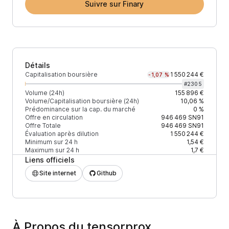
Suivre sur Finary
Détails
Capitalisation boursière
1 550 244 €
-1,07 %
#
2305
Volume (24h)
155 896 €
Volume/Capitalisation boursière (24h)
10,06 %
Prédominance sur la cap. du marché
0 %
Offre en circulation
946 469
SN91
Offre Totale
946 469
SN91
Évaluation après dilution
1 550 244 €
Minimum sur 24 h
1,54 €
Maximum sur 24 h
1,7 €
Liens officiels
Site internet
Github
À Propos du tensorprox