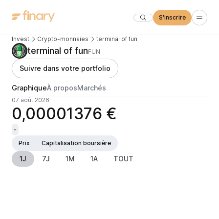
S'inscrire
Invest
Crypto-monnaies
terminal of fun
terminal of fun
FUN
Suivre dans votre portfolio
Graphique
À propos
Marchés
07 août 2026
0,00001376 €
-
Prix
Capitalisation boursière
1J
7J
1M
1A
TOUT