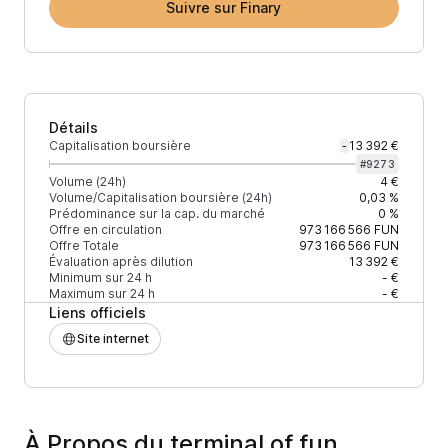
Suivre sur Finary
Détails
Capitalisation boursière
13 392 €
-
#
9273
Volume (24h)
4 €
Volume/Capitalisation boursière (24h)
0,03 %
Prédominance sur la cap. du marché
0 %
Offre en circulation
973 166 566
FUN
Offre Totale
973 166 566
FUN
Évaluation après dilution
13 392 €
Minimum sur 24 h
- €
Maximum sur 24 h
- €
Liens officiels
Site internet
À Propos du terminal of fun