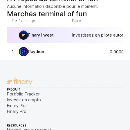
Aucune information disponible pour le moment.
Marchés terminal of fun
#
Exchange
Paire
Finary Invest
Investissez en pilote automat
Raydium
1
0,000015
PRODUIT
Portfolio Tracker
Investir en crypto
Finary Plus
Finary Pro
RESSOURCES
Mises à jour du produit