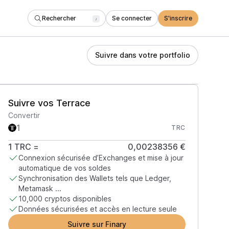
Rechercher
Se connecter
S'inscrire
/
Suivre dans votre portfolio
Suivre vos Terrace
Convertir
TRC
1
TRC
=
0,00238356 €
Connexion sécurisée d’Exchanges et mise à jour
automatique de vos soldes
Synchronisation des Wallets tels que Ledger,
Metamask ...
10,000 cryptos disponibles
Données sécurisées et accès en lecture seule
Suivre sur Finary