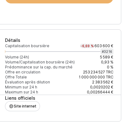
Détails
Capitalisation boursière
603 600 €
-6,69 %
#
3216
Volume (24h)
5 589 €
Volume/Capitalisation boursière (24h)
0,93 %
Prédominance sur la cap. du marché
0 %
)
% du volume
Confiance
Mis à jour
Offre en circulation
253 234 527
TRC
Offre Totale
1 000 000 000
TRC
Évaluation après dilution
2 383 562 €
Minimum sur 24 h
0,0020202 €
Maximum sur 24 h
0,00266444 €
Liens officiels
$
63,40 %
Récemment
ÉLEVÉE
Site internet
$
36,60 %
Récemment
ÉLEVÉE
$
0,23 %
Récemment
ÉLEVÉE