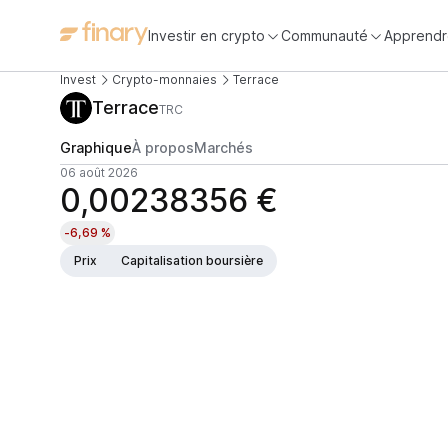
Investir en crypto
Communauté
Apprendr
Invest
Crypto-monnaies
Terrace
Terrace
TRC
Graphique
À propos
Marchés
06 août 2026
0,00238356 €
-6,69 %
Prix
Capitalisation boursière