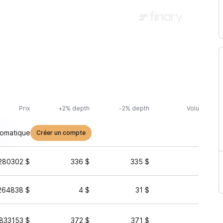
Prix
+2% depth
-2% depth
Volume (24h
tomatique
Créer un compte
280302 $
336 $
335 $
4 083 
264838 $
4 $
31 $
2 357 
833153 $
372 $
371 $
15 