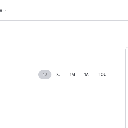
e
1J
7J
1M
1A
TOUT