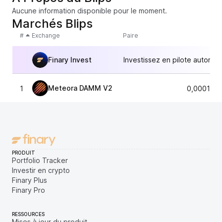
Aucune information disponible pour le moment.
Marchés Blips
#
Exchange
Paire
Finary Invest
Investissez en pilote automat
Meteora DAMM V2
1
0,000102
PRODUIT
Portfolio Tracker
Investir en crypto
Finary Plus
Finary Pro
RESSOURCES
Mises à jour du produit