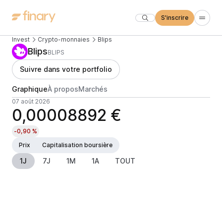
S'inscrire
Invest
Crypto-monnaies
Blips
Blips
BLIPS
Suivre dans votre portfolio
Graphique
À propos
Marchés
07 août 2026
0,00008892 €
-0,90 %
Prix
Capitalisation boursière
1J
7J
1M
1A
TOUT