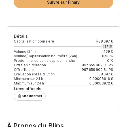
Suivre sur Finary
Détails
Capitalisation boursière
88 697 €
-
#
5715
Volume (24h)
469 €
Volume/Capitalisation boursière (24h)
0,53 %
Prédominance sur la cap. du marché
0 %
Offre en circulation
997 659 909
BLIPS
Offre Totale
997 659 909
BLIPS
Évaluation après dilution
88 697 €
Minimum sur 24 h
0,00008616 €
Maximum sur 24 h
0,00008972 €
Liens officiels
Site internet
À Propos du Blips