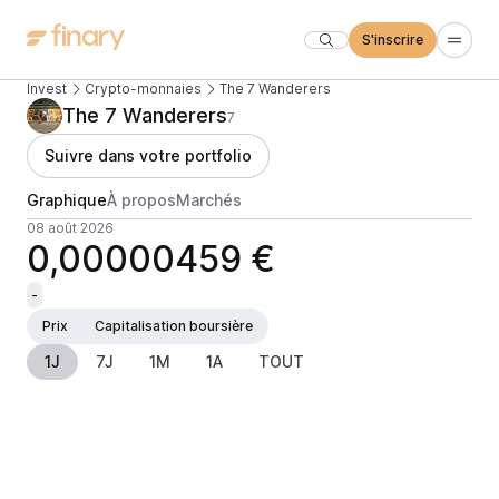
S'inscrire
Invest
Crypto-monnaies
The 7 Wanderers
The 7 Wanderers
7
Suivre dans votre portfolio
Graphique
À propos
Marchés
08 août 2026
0,00000459 €
-
Prix
Capitalisation boursière
1J
7J
1M
1A
TOUT