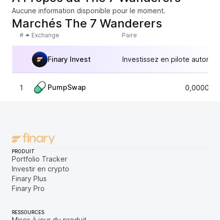
Aucune information disponible pour le moment.
Marchés The 7 Wanderers
#
Exchange
Paire
Finary Invest
Investissez en pilote automat
PumpSwap
1
0,000005
PRODUIT
Portfolio Tracker
Investir en crypto
Finary Plus
Finary Pro
RESSOURCES
Mises à jour du produit