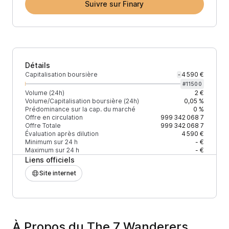
Suivre sur Finary
Détails
Capitalisation boursière
4 590 €
-
#
11500
Volume (24h)
2 €
Volume/Capitalisation boursière (24h)
0,05 %
Prédominance sur la cap. du marché
0 %
Offre en circulation
999 342 068
7
Offre Totale
999 342 068
7
Évaluation après dilution
4 590 €
Minimum sur 24 h
- €
Maximum sur 24 h
- €
Liens officiels
Site internet
À Propos du The 7 Wanderers