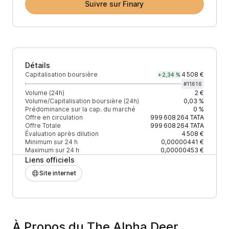
Suivre sur Finary
Détails
Capitalisation boursière
4 508 €
+2,34 %
#
11616
Volume (24h)
2 €
Volume/Capitalisation boursière (24h)
0,03 %
Prédominance sur la cap. du marché
0 %
Offre en circulation
999 608 264
TATA
Offre Totale
999 608 264
TATA
Évaluation après dilution
4 508 €
Minimum sur 24 h
0,00000441 €
Maximum sur 24 h
0,00000453 €
Liens officiels
Site internet
À Propos du The Alpha Deer