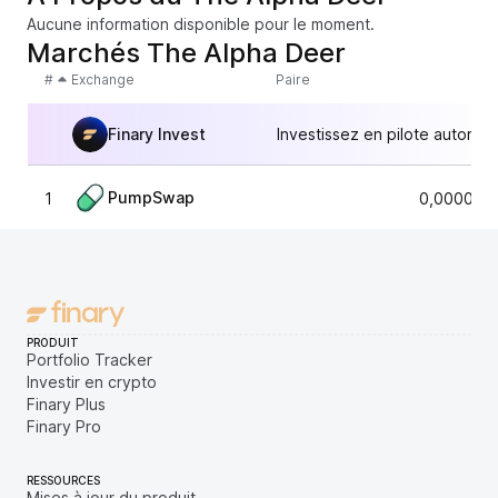
Aucune information disponible pour le moment.
Marchés The Alpha Deer
#
Exchange
Paire
Finary Invest
Investissez en pilote automat
PumpSwap
1
0,000005
PRODUIT
Portfolio Tracker
Investir en crypto
Finary Plus
Finary Pro
RESSOURCES
Mises à jour du produit