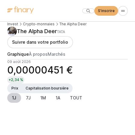
S'inscrire
Invest
Crypto-monnaies
The Alpha Deer
The Alpha Deer
TATA
Suivre dans votre portfolio
Graphique
À propos
Marchés
09 août 2026
0,00000451 €
+2,34 %
Prix
Capitalisation boursière
1J
7J
1M
1A
TOUT