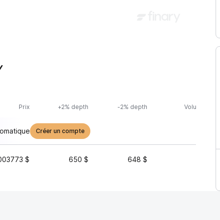
Y
Prix
+2% depth
-2% depth
Volume (24h
tomatique
Créer un compte
003773 $
650 $
648 $
704 