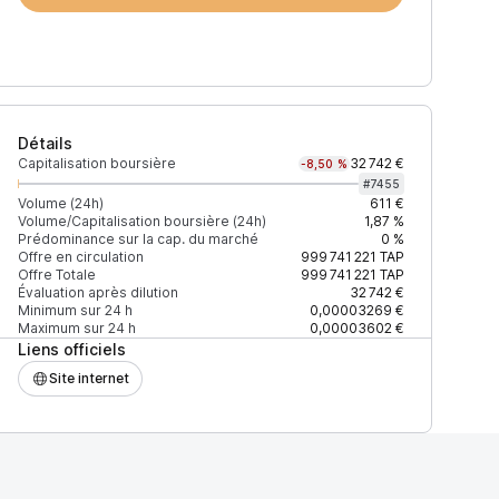
Détails
Capitalisation boursière
32 742 €
-8,50 %
#
7455
Volume (24h)
611 €
Volume/Capitalisation boursière (24h)
1,87 %
Prédominance sur la cap. du marché
0 %
)
% du volume
Confiance
Mis à jour
Offre en circulation
999 741 221
TAP
Offre Totale
999 741 221
TAP
Évaluation après dilution
32 742 €
Minimum sur 24 h
0,00003269 €
Maximum sur 24 h
0,00003602 €
Liens officiels
$
100 %
Récemment
ÉLEVÉE
Site internet