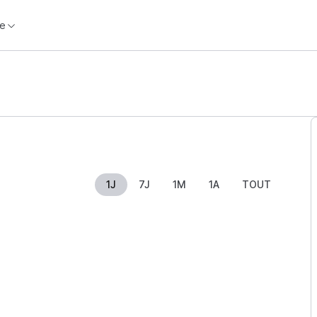
e
1J
7J
1M
1A
TOUT