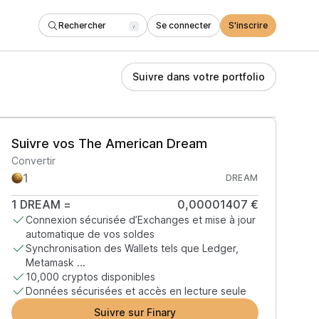
Rechercher
Se connecter
S'inscrire
/
Suivre dans votre portfolio
Suivre vos The American Dream
Convertir
DREAM
1
DREAM
=
0,00001407 €
Connexion sécurisée d’Exchanges et mise à jour
automatique de vos soldes
Synchronisation des Wallets tels que Ledger,
Metamask ...
10,000 cryptos disponibles
Données sécurisées et accès en lecture seule
Suivre sur Finary