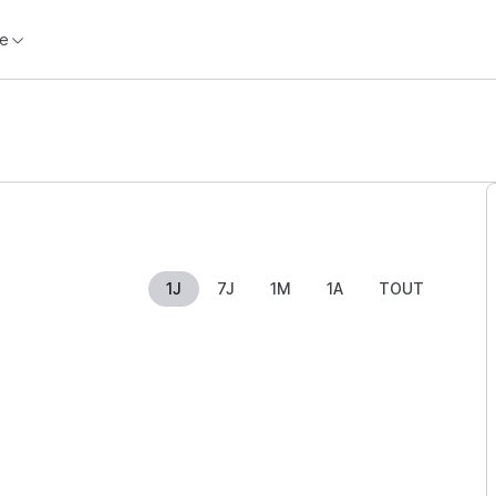
e
1J
7J
1M
1A
TOUT