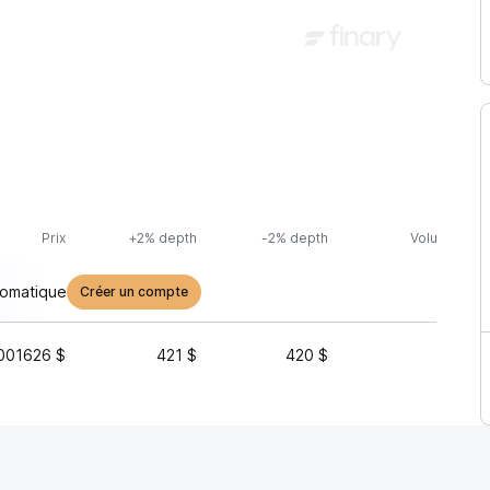
m
Prix
+2% depth
-2% depth
Volume (24h
tomatique
Créer un compte
001626 $
421 $
420 $
146 