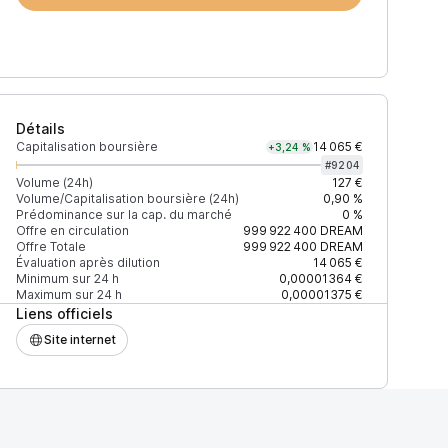
Détails
Capitalisation boursière
14 065 €
+3,24 %
#
9204
Volume (24h)
127 €
Volume/Capitalisation boursière (24h)
0,90 %
Prédominance sur la cap. du marché
0 %
)
% du volume
Confiance
Mis à jour
Offre en circulation
999 922 400
DREAM
Offre Totale
999 922 400
DREAM
Évaluation après dilution
14 065 €
Minimum sur 24 h
0,00001364 €
Maximum sur 24 h
0,00001375 €
Liens officiels
$
100 %
Récemment
ÉLEVÉE
Site internet