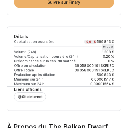
Suivre sur Finary
Détails
Capitalisation boursière
599 843 €
-0,91 %
#
3229
Volume (24h)
1 208 €
Volume/Capitalisation boursière (24h)
0,20 %
Prédominance sur la cap. du marché
0 %
Offre en circulation
39 058 000 191
$KEKEC
Offre Totale
39 058 000 191
$KEKEC
Évaluation après dilution
599 843 €
Minimum sur 24 h
0,00001517 €
Maximum sur 24 h
0,00001564 €
Liens officiels
Site internet
À Propos du The Balkan Dwarf