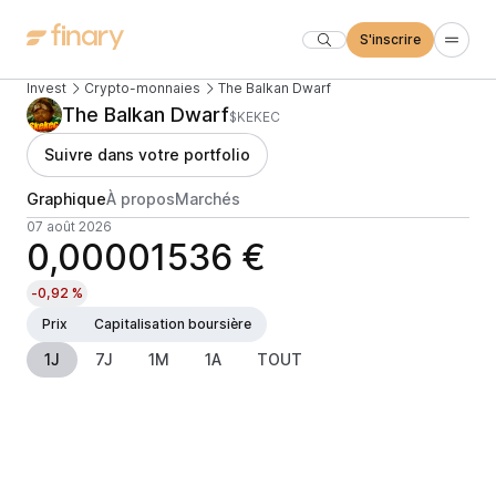
S'inscrire
Invest
Crypto-monnaies
The Balkan Dwarf
The Balkan Dwarf
$KEKEC
Suivre dans votre portfolio
Graphique
À propos
Marchés
07 août 2026
0,00001536 €
-0,92 %
Prix
Capitalisation boursière
1J
7J
1M
1A
TOUT