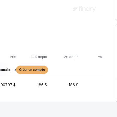
Prix
+2% depth
-2% depth
Volume (24h
tomatique
Créer un compte
000707 $
186 $
186 $
4 