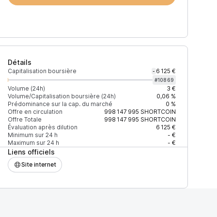
Détails
Capitalisation boursière
6 125 €
-
#
10869
Volume (24h)
3 €
Volume/Capitalisation boursière (24h)
0,06 %
Prédominance sur la cap. du marché
0 %
)
% du volume
Confiance
Mis à jour
Offre en circulation
998 147 995
SHORTCOIN
Offre Totale
998 147 995
SHORTCOIN
Évaluation après dilution
6 125 €
Minimum sur 24 h
- €
Maximum sur 24 h
- €
Liens officiels
$
100 %
Récemment
ÉLEVÉE
Site internet