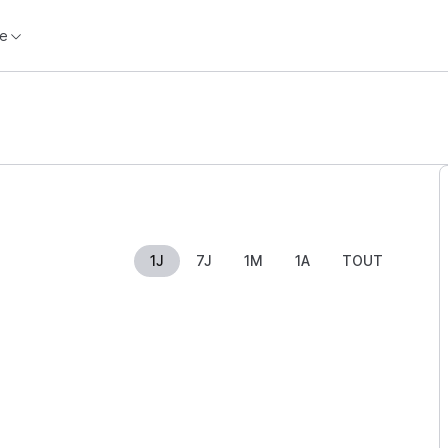
e
1J
7J
1M
1A
TOUT