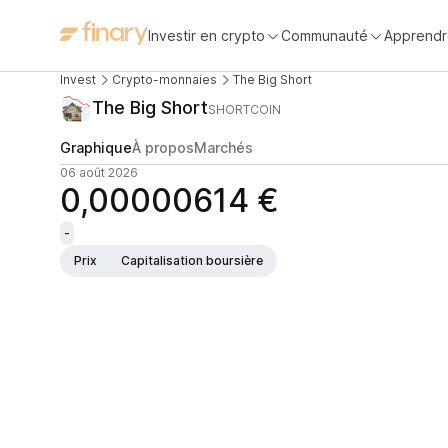
Investir en crypto
Communauté
Apprendr
Invest
Crypto-monnaies
The Big Short
The Big Short
SHORTCOIN
Graphique
À propos
Marchés
06 août 2026
0,00000614 €
-
Prix
Capitalisation boursière