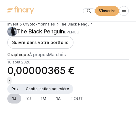
S'inscrire
Invest
Crypto-monnaies
The Black Penguin
The Black Penguin
BPENGU
Suivre dans votre portfolio
Graphique
À propos
Marchés
10 août 2026
0,00000365 €
-
Prix
Capitalisation boursière
1J
7J
1M
1A
TOUT