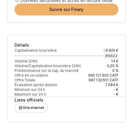
Données sécurisées et accès en lecture seule
Suivre sur Finary
Détails
Capitalisation boursière
6 925 €
-
#
10622
Volume (24h)
14 €
Volume/Capitalisation boursière (24h)
0,20 %
Prédominance sur la cap. du marché
0 %
Offre en circulation
965 121 902
CATF
Offre Totale
987 132 551
CATF
Évaluation après dilution
7 084 €
Minimum sur 24 h
- €
Maximum sur 24 h
- €
Liens officiels
Site internet