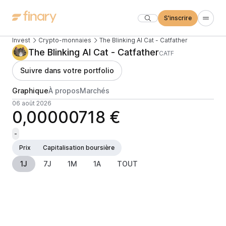
S'inscrire
Invest
Crypto-monnaies
The Blinking AI Cat - Catfather
The Blinking AI Cat - Catfather
CATF
Suivre dans votre portfolio
Graphique
À propos
Marchés
06 août 2026
0,00000718 €
-
Prix
Capitalisation boursière
1J
7J
1M
1A
TOUT