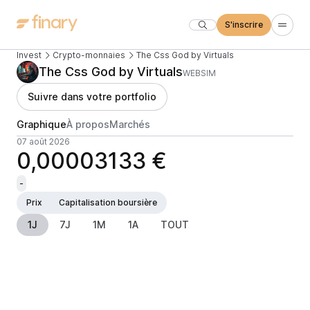
S'inscrire
Invest
Crypto-monnaies
The Css God by Virtuals
The Css God by Virtuals
WEBSIM
Suivre dans votre portfolio
Graphique
À propos
Marchés
07 août 2026
0,00003133 €
-
Prix
Capitalisation boursière
1J
7J
1M
1A
TOUT