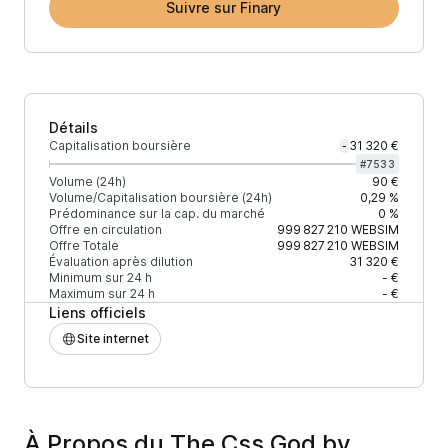
Suivre sur Finary
Détails
Capitalisation boursière
31 320 €
-
#
7533
Volume (24h)
90 €
Volume/Capitalisation boursière (24h)
0,29 %
Prédominance sur la cap. du marché
0 %
Offre en circulation
999 827 210
WEBSIM
Offre Totale
999 827 210
WEBSIM
Évaluation après dilution
31 320 €
Minimum sur 24 h
- €
Maximum sur 24 h
- €
Liens officiels
Site internet
À Propos du The Css God by