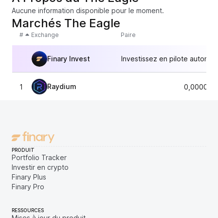
Aucune information disponible pour le moment.
Marchés The Eagle
#
Exchange
Paire
Finary Invest
Investissez en pilote automat
Raydium
1
0,000011
PRODUIT
Portfolio Tracker
Investir en crypto
Finary Plus
Finary Pro
RESSOURCES
Mises à jour du produit