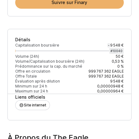
Suivre sur Finary
Détails
Capitalisation boursière
9 548 €
-
#
10040
Volume (24h)
50 €
Volume/Capitalisation boursière (24h)
0,53 %
Prédominance sur la cap. du marché
0 %
Offre en circulation
999 767 362
EAGLE
Offre Totale
999 767 362
EAGLE
Évaluation après dilution
9 548 €
Minimum sur 24 h
0,00000948 €
Maximum sur 24 h
0,00000964 €
Liens officiels
Site internet
À Propos du The Eagle