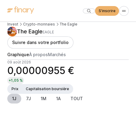
S'inscrire
Invest
Crypto-monnaies
The Eagle
The Eagle
EAGLE
Suivre dans votre portfolio
Graphique
À propos
Marchés
09 août 2026
0,00000955 €
+1,05 %
Prix
Capitalisation boursière
1J
7J
1M
1A
TOUT