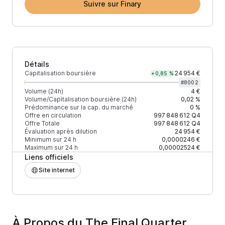
Suivre sur Finary
Détails
Capitalisation boursière
24 954 €
+0,85 %
#
8002
Volume (24h)
4 €
Volume/Capitalisation boursière (24h)
0,02 %
Prédominance sur la cap. du marché
0 %
Offre en circulation
997 848 612
Q4
Offre Totale
997 848 612
Q4
Évaluation après dilution
24 954 €
Minimum sur 24 h
0,0000246 €
Maximum sur 24 h
0,00002524 €
Liens officiels
Site internet
À Propos du The Final Quarter