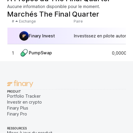
Aucune information disponible pour le moment.
Marchés The Final Quarter
#
Exchange
Paire
Finary Invest
Investissez en pilote automat
PumpSwap
1
0,000028
PRODUIT
Portfolio Tracker
Investir en crypto
Finary Plus
Finary Pro
RESSOURCES
Mises à jour du produit