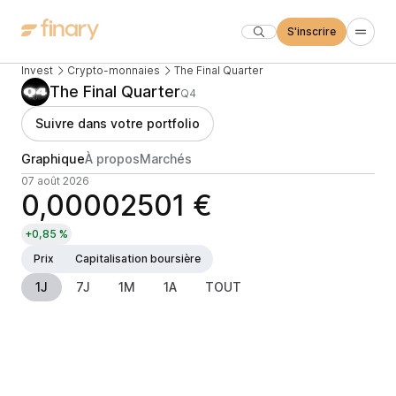
S'inscrire
Invest
Crypto-monnaies
The Final Quarter
The Final Quarter
Q4
Suivre dans votre portfolio
Graphique
À propos
Marchés
07 août 2026
0,00002501 €
+0,85 %
Prix
Capitalisation boursière
1J
7J
1M
1A
TOUT