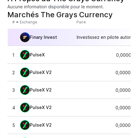
Aucune information disponible pour le moment.
Marchés The Grays Currency
#
Exchange
Paire
Finary Invest
Investissez en pilote automat
PulseX
1
0,000074
PulseX V2
2
0,0000730
PulseX V2
3
0,0000730
PulseX V2
4
0,0000730
PulseX V2
5
0,0000730