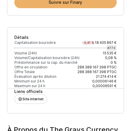
Suivre sur Finary
Détails
Capitalisation boursière
18 405 867 €
-0,41 %
#
770
Volume (24h)
15 535 €
Volume/Capitalisation boursière (24h)
0,08 %
Prédominance sur la cap. du marché
0 %
Offre en circulation
288 388 167 398
PTGC
Offre Totale
288 388 167 398
PTGC
Évaluation après dilution
21 274 414 €
Minimum sur 24 h
0,00006146 €
Maximum sur 24 h
0,00006591 €
Liens officiels
Site internet
À Propos du The Grays Currency