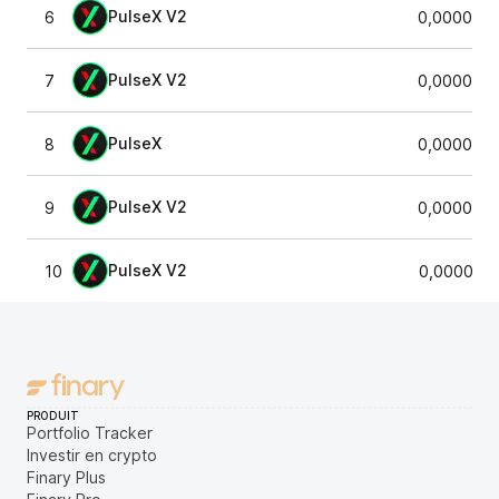
PulseX V2
6
0,0000729
PulseX V2
7
0,0000747
PulseX
8
0,0000750
PulseX V2
9
0,0000730
PulseX V2
10
0,0000743
PRODUIT
Portfolio Tracker
Investir en crypto
Finary Plus