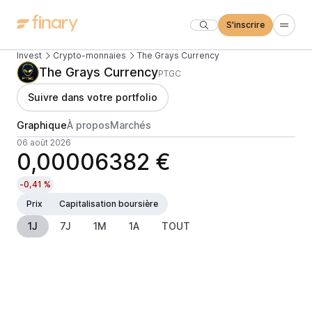
S'inscrire
Invest
Crypto-monnaies
The Grays Currency
The Grays Currency
PTGC
Suivre dans votre portfolio
Graphique
À propos
Marchés
06 août 2026
0,00006382 €
-0,41 %
Prix
Capitalisation boursière
1J
7J
1M
1A
TOUT