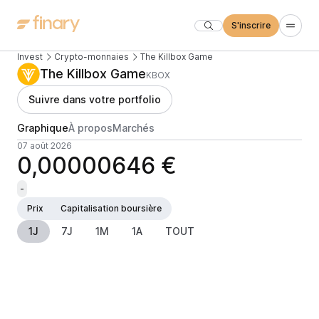
S'inscrire
Invest
Crypto-monnaies
The Killbox Game
The Killbox Game
KBOX
Suivre dans votre portfolio
Graphique
À propos
Marchés
07 août 2026
0,00000646 €
-
Prix
Capitalisation boursière
1J
7J
1M
1A
TOUT