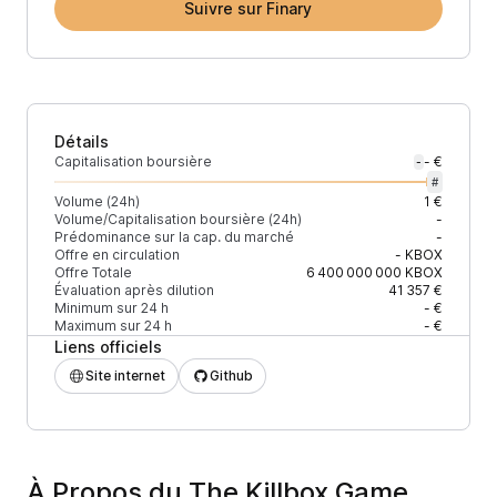
Suivre sur Finary
Détails
Capitalisation boursière
- €
-
#
Volume (24h)
1 €
Volume/Capitalisation boursière (24h)
-
Prédominance sur la cap. du marché
-
Offre en circulation
-
KBOX
Offre Totale
6 400 000 000
KBOX
Évaluation après dilution
41 357 €
Minimum sur 24 h
- €
Maximum sur 24 h
- €
Liens officiels
Site internet
Github
À Propos du The Killbox Game