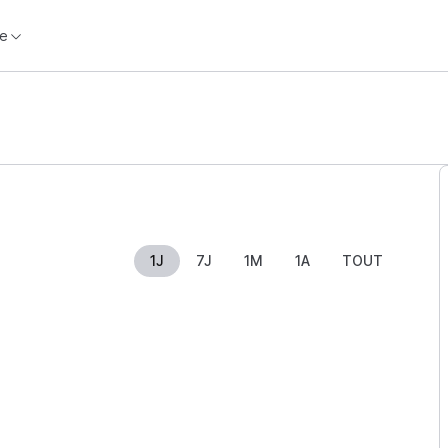
e
1J
7J
1M
1A
TOUT