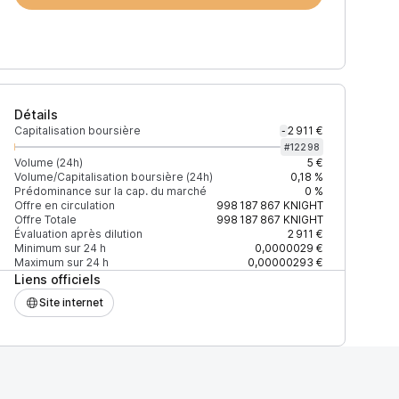
Détails
Capitalisation boursière
2 911 €
-
#
12298
Volume (24h)
5 €
Volume/Capitalisation boursière (24h)
0,18 %
Prédominance sur la cap. du marché
0 %
)
% du volume
Confiance
Mis à jour
Offre en circulation
998 187 867
KNIGHT
Offre Totale
998 187 867
KNIGHT
Évaluation après dilution
2 911 €
Minimum sur 24 h
0,0000029 €
Maximum sur 24 h
0,00000293 €
Liens officiels
$
100 %
Récemment
ÉLEVÉE
Site internet