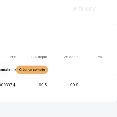
Prix
+2% depth
-2% depth
Volume (24h
tomatique
Créer un compte
000337 $
90 $
90 $
6 