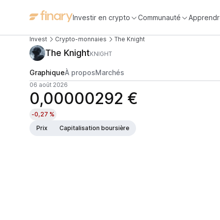
Investir en crypto
Communauté
Apprendr
Invest
Crypto-monnaies
The Knight
The Knight
KNIGHT
Graphique
À propos
Marchés
06 août 2026
0,00000292 €
-0,27 %
Prix
Capitalisation boursière