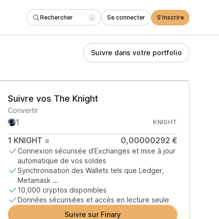
Rechercher
Se connecter
S'inscrire
/
Suivre dans votre portfolio
Suivre vos The Knight
Convertir
KNIGHT
1
KNIGHT
=
0,00000292 €
Connexion sécurisée d’Exchanges et mise à jour
automatique de vos soldes
Synchronisation des Wallets tels que Ledger,
Metamask ...
10,000 cryptos disponibles
Données sécurisées et accès en lecture seule
Suivre sur Finary