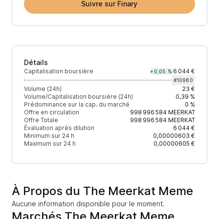
Suivre sur Finary
Détails
Capitalisation boursière
6 044 €
+0,05 %
#
10980
Volume (24h)
23 €
Volume/Capitalisation boursière (24h)
0,39 %
Prédominance sur la cap. du marché
0 %
Offre en circulation
998 996 584
MEERKAT
Offre Totale
998 996 584
MEERKAT
Évaluation après dilution
6 044 €
Minimum sur 24 h
0,00000603 €
Maximum sur 24 h
0,00000605 €
À Propos du The Meerkat Meme
Aucune information disponible pour le moment.
Marchés The Meerkat Meme