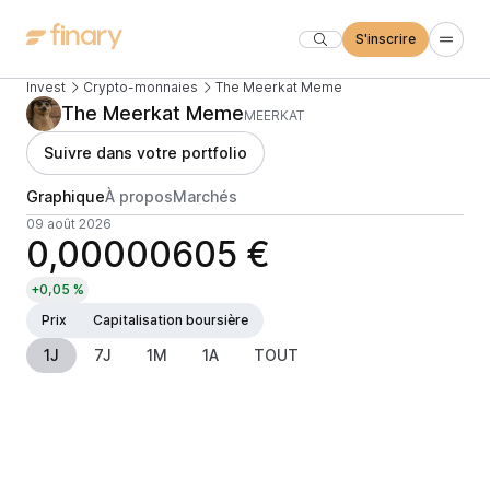
S'inscrire
Invest
Crypto-monnaies
The Meerkat Meme
The Meerkat Meme
MEERKAT
Suivre dans votre portfolio
Graphique
À propos
Marchés
09 août 2026
0,00000605 €
+0,05 %
Prix
Capitalisation boursière
1J
7J
1M
1A
TOUT