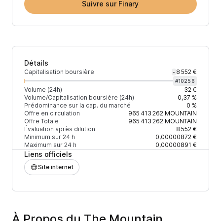
Suivre sur Finary
Détails
Capitalisation boursière
8 552 €
-
#
10256
Volume (24h)
32 €
Volume/Capitalisation boursière (24h)
0,37 %
Prédominance sur la cap. du marché
0 %
Offre en circulation
965 413 262
MOUNTAIN
Offre Totale
965 413 262
MOUNTAIN
Évaluation après dilution
8 552 €
Minimum sur 24 h
0,00000872 €
Maximum sur 24 h
0,00000891 €
Liens officiels
Site internet
À Propos du The Mountain