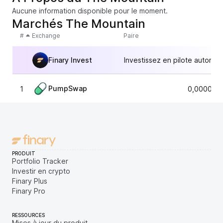
Aucune information disponible pour le moment.
Marchés The Mountain
#
Exchange
Paire
Finary Invest
Investissez en pilote automat
PumpSwap
1
0,000010
PRODUIT
Portfolio Tracker
Investir en crypto
Finary Plus
Finary Pro
RESSOURCES
Mises à jour du produit