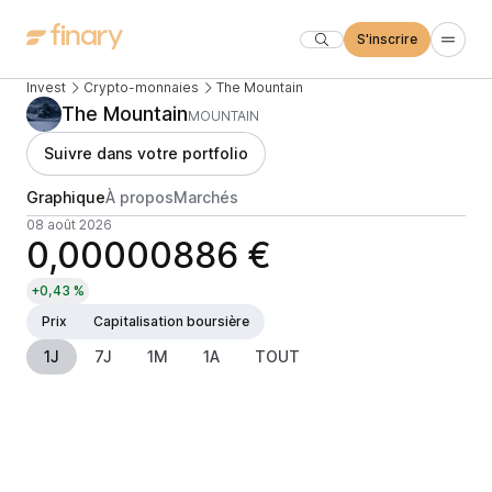
S'inscrire
Invest
Crypto-monnaies
The Mountain
The Mountain
MOUNTAIN
Suivre dans votre portfolio
Graphique
À propos
Marchés
08 août 2026
0,00000886 €
+0,43 %
Prix
Capitalisation boursière
1J
7J
1M
1A
TOUT