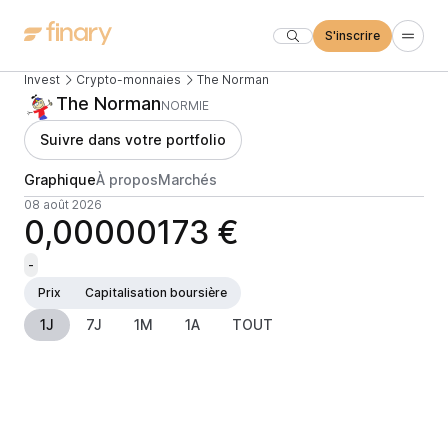
S'inscrire
Invest
Crypto-monnaies
The Norman
The Norman
NORMIE
Suivre dans votre portfolio
Graphique
À propos
Marchés
08 août 2026
0,00000173 €
-
Prix
Capitalisation boursière
1J
7J
1M
1A
TOUT