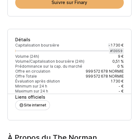
Suivre sur Finary
Détails
Capitalisation boursière
1 730 €
-
#
13059
Volume (24h)
9 €
Volume/Capitalisation boursière (24h)
0,51 %
Prédominance sur la cap. du marché
0 %
Offre en circulation
999 572 678
NORMIE
Offre Totale
999 572 678
NORMIE
Évaluation après dilution
1 730 €
Minimum sur 24 h
- €
Maximum sur 24 h
- €
Liens officiels
Site internet
À Propos du The Norman