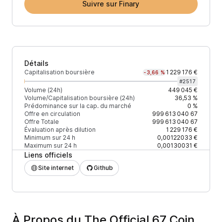
Suivre sur Finary
Détails
Capitalisation boursière
1 229 176 €
-3,66 %
#
2517
Volume (24h)
449 045 €
Volume/Capitalisation boursière (24h)
36,53 %
Prédominance sur la cap. du marché
0 %
Offre en circulation
999 613 040
67
Offre Totale
999 613 040
67
Évaluation après dilution
1 229 176 €
Minimum sur 24 h
0,00122033 €
Maximum sur 24 h
0,00130031 €
Liens officiels
Site internet
Github
À Propos du The Official 67 Coin