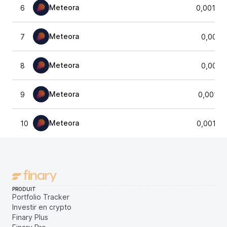
Meteora
6
0,00142
Meteora
7
0,0014
Meteora
8
0,0014
Meteora
9
0,00141
Meteora
10
0,00141
PRODUIT
Portfolio Tracker
Investir en crypto
Finary Plus