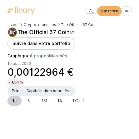
S'inscrire
Invest
Crypto-monnaies
The Official 67 Coin
The Official 67 Coin
67
Suivre dans votre portfolio
Graphique
À propos
Marchés
10 août 2026
0,00122964 €
-3,66 %
Prix
Capitalisation boursière
1J
7J
1M
1A
TOUT