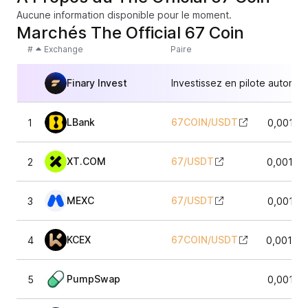
Aucune information disponible pour le moment.
Marchés The Official 67 Coin
#
Exchange
Paire
Finary Invest
Investissez en pilote automat
LBank
67COIN
/
USDT
1
0,00142
XT.COM
67
/
USDT
2
0,00141
MEXC
67
/
USDT
3
0,00141
KCEX
67COIN
/
USDT
4
0,00142
PumpSwap
5
0,00141