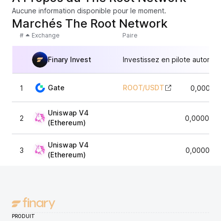
Aucune information disponible pour le moment.
Marchés The Root Network
#
Exchange
Paire
Finary Invest
Investissez en pilote automat
Gate
ROOT
/
USDT
1
0,00015
Uniswap V4
2
0,0000340
(Ethereum)
Uniswap V4
3
0,0000342
(Ethereum)
PRODUIT