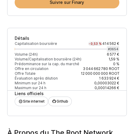
Suivre sur Finary
Détails
Capitalisation boursière
414 562 €
-0,53 %
#
3654
Volume (24h)
6 577 €
Volume/Capitalisation boursière (24h)
1,59 %
Prédominance sur la cap. du marché
0 %
Offre en circulation
3 044 662 780
ROOT
Offre Totale
12 000 000 000
ROOT
Évaluation après dilution
1 633 924 €
Minimum sur 24 h
0,00003022 €
Maximum sur 24 h
0,00014266 €
Liens officiels
Site internet
Github
À Propos du The Root Network