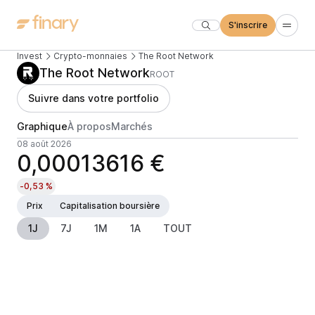
S'inscrire
Invest
Crypto-monnaies
The Root Network
The Root Network
ROOT
Suivre dans votre portfolio
Graphique
À propos
Marchés
08 août 2026
0,00013616 €
-0,53 %
Prix
Capitalisation boursière
1J
7J
1M
1A
TOUT