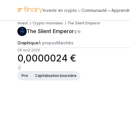
Investir en crypto
Communauté
Apprendr
Invest
Crypto-monnaies
The Silent Emperor
The Silent Emperor
皇帝
Graphique
À propos
Marchés
06 août 2026
0,0000024 €
-
Prix
Capitalisation boursière