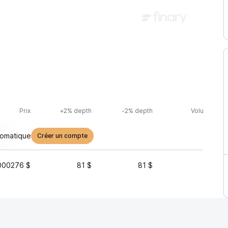
Prix
+2% depth
-2% depth
Volume (24h
tomatique
Créer un compte
000276 $
81 $
81 $
3 