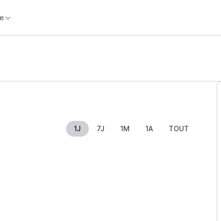
e
1J
7J
1M
1A
TOUT