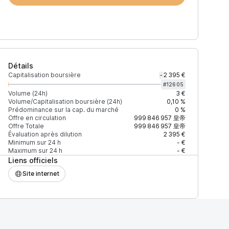
Détails
Capitalisation boursière
2 395 €
-
#
12605
Volume (24h)
3 €
Volume/Capitalisation boursière (24h)
0,10 %
Prédominance sur la cap. du marché
0 %
)
% du volume
Confiance
Mis à jour
Offre en circulation
999 846 957
皇帝
Offre Totale
999 846 957
皇帝
Évaluation après dilution
2 395 €
Minimum sur 24 h
- €
Maximum sur 24 h
- €
Liens officiels
$
100 %
Récemment
ÉLEVÉE
Site internet