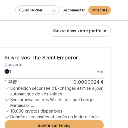
Rechercher
Se connecter
S'inscrire
/
Suivre dans votre portfolio
Suivre vos The Silent Emperor
Convertir
皇帝
1
皇帝
=
0,0000024 €
Connexion sécurisée d’Exchanges et mise à jour
automatique de vos soldes
Synchronisation des Wallets tels que Ledger,
Metamask ...
10,000 cryptos disponibles
Données sécurisées et accès en lecture seule
Suivre sur Finary