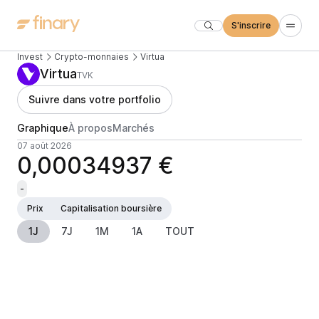
S'inscrire
Invest
Crypto-monnaies
Virtua
Virtua
TVK
Suivre dans votre portfolio
Graphique
À propos
Marchés
07 août 2026
0,00034937 €
-
Prix
Capitalisation boursière
1J
7J
1M
1A
TOUT