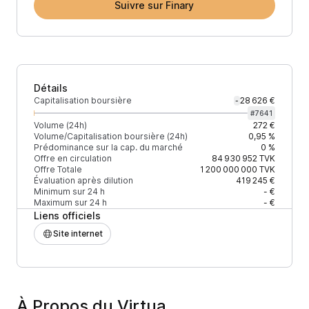
Suivre sur Finary
Détails
Capitalisation boursière
28 626 €
-
#
7641
Volume (24h)
272 €
Volume/Capitalisation boursière (24h)
0,95 %
Prédominance sur la cap. du marché
0 %
Offre en circulation
84 930 952
TVK
Offre Totale
1 200 000 000
TVK
Évaluation après dilution
419 245 €
Minimum sur 24 h
- €
Maximum sur 24 h
- €
Liens officiels
Site internet
À Propos du Virtua