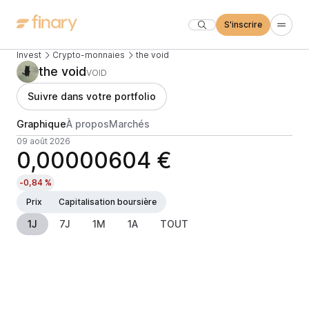
S'inscrire
Invest
Crypto-monnaies
the void
the void
VOID
Suivre dans votre portfolio
Graphique
À propos
Marchés
09 août 2026
0,00000604 €
-0,84 %
Prix
Capitalisation boursière
1J
7J
1M
1A
TOUT