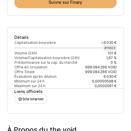
Suivre sur Finary
Détails
Capitalisation boursière
6 030 €
-
#
11003
Volume (24h)
101 €
Volume/Capitalisation boursière (24h)
1,67 %
Prédominance sur la cap. du marché
0 %
Offre en circulation
999 084 266
VOID
Offre Totale
999 084 266
VOID
Évaluation après dilution
6 030 €
Minimum sur 24 h
0,00000598 €
Maximum sur 24 h
0,0000061 €
Liens officiels
Site internet
À Propos du the void