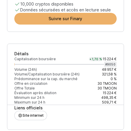
10,000 cryptos disponibles
Données sécurisées et accès en lecture seule
Suivre sur Finary
Détails
Capitalisation boursière
15 224 €
+1,70 %
#
9050
Volume (24h)
48 957 €
Volume/Capitalisation boursière (24h)
321,58 %
Prédominance sur la cap. du marché
0 %
Offre en circulation
30
TMOON
Offre Totale
30
TMOON
Évaluation après dilution
15 224 €
Minimum sur 24 h
498,35 €
Maximum sur 24 h
509,71 €
Liens officiels
Site internet