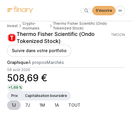
S'inscrire
Crypto-
Thermo Fisher Scientific (Ondo
Invest
monnaies
Tokenized Stock)
Thermo Fisher Scientific (Ondo
TMOON
Tokenized Stock)
Suivre dans votre portfolio
Graphique
À propos
Marchés
08 août 2026
508,69 €
+1,69 %
Prix
Capitalisation boursière
1J
7J
1M
1A
TOUT