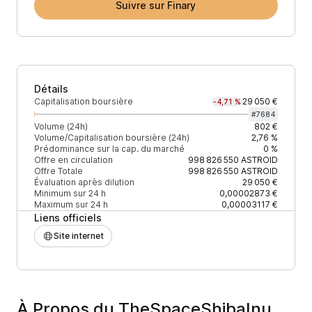
Suivre sur Finary
Détails
Capitalisation boursière
29 050 €
-4,71 %
#
7684
Volume (24h)
802 €
Volume/Capitalisation boursière (24h)
2,76 %
Prédominance sur la cap. du marché
0 %
Offre en circulation
998 826 550
ASTROID
Offre Totale
998 826 550
ASTROID
Évaluation après dilution
29 050 €
Minimum sur 24 h
0,00002873 €
Maximum sur 24 h
0,00003117 €
Liens officiels
Site internet
À Propos du TheSpaceShibaInu