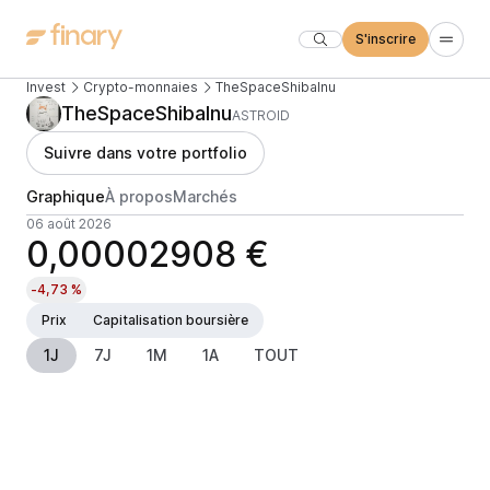
S'inscrire
Invest
Crypto-monnaies
TheSpaceShibaInu
TheSpaceShibaInu
ASTROID
Suivre dans votre portfolio
Graphique
À propos
Marchés
06 août 2026
0,00002908 €
-4,73 %
Prix
Capitalisation boursière
1J
7J
1M
1A
TOUT